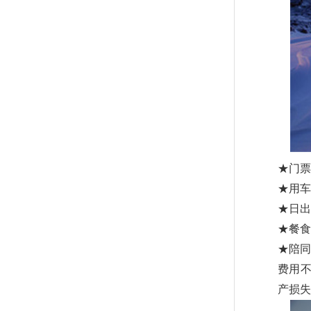
★门票
★用
★日出
★餐食
★陪同
费用
产损失