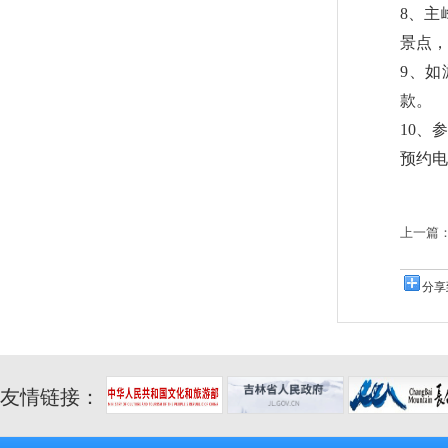
8、主
景点，
9、
款。
10、
预约电话
上一篇
分享
友情链接：