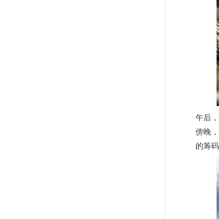
午后，
傍晚，
的筹码